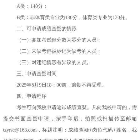
A类：140分；
B类：非体育类专业为130分，体育类专业为120分。
二、可申请成绩查疑的情形
（一）参加考试但分数为零分的人员；
（二）未缺考但被标记为缺考的人员；
（三）对违纪情形有异议的人员。
三、申请查疑时间
202
5
年
5
月
9
日
18：00
前
，
逾期不再受理。
四、申请程序
考生可向我校申请
笔试成绩
查疑。凡向我校申请的，需
提交书面查疑申请，按手印后，拍照或扫描传至邮箱
tzyrsc@163.com
，标题注明：成绩查疑
+岗位代码+姓名，我