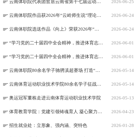
云南体职院代表团暂居云南省第十七届运动会（大学组）奖牌榜第一
2026-06-25
云南体职院作品获2026年“云岭师生说”理论宣讲活动面对面宣讲一等奖
2026-06-24
云南体职院选送作品《向上》荣获2026年“云岭师生说”面对面宣讲一等奖
2026-06-24
“学习党的二十届四中全会精神，推进体育志愿服务高质量发展”交流大会举行
2026-06-01
“学习党的二十届四中全会精神，推进体育志愿服务高质量发展”交流大会在云南体职院举行
2026-06-01
云南体职院80余名学子驰骋滇超赛场 打造“滇超人才库”
2026-05-14
云南体育运动职业技术学院80余名学子征战滇超联赛
2026-05-14
奥运冠军董栋走进云南体育运动职业技术学院
2026-05-13
体育教育学院：党建引领铸魂育人 凝心聚力勇担使命
2026-04-23
招生就业处：立形象、强内涵、突特色
2026-01-28