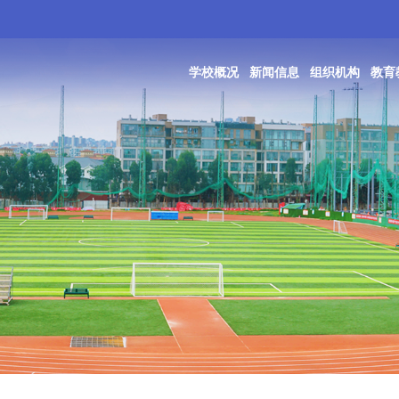
学校概况
新闻信息
组织机构
教育