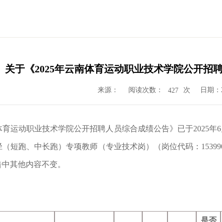
关于《2025年云南体育运动职业技术学院公开招
来源：
阅读次数：
次
日期：2
427
南体育运动职业技术学院公开招聘人员综合成绩公告》已于2025
（短跑、中长跑）专项教师（专业技术岗）（岗位代码：1539909
告中其他内容不变。
是否