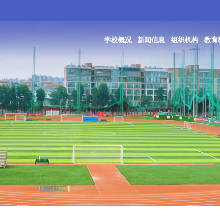
学校概况
新闻信息
组织机构
教育