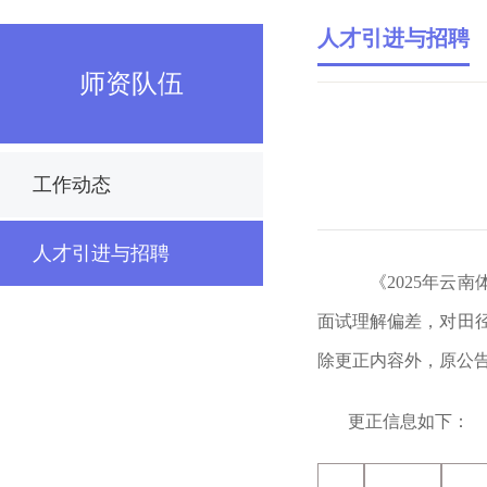
人才引进与招聘
师资队伍
工作动态
人才引进与招聘
《
2025年云
面试理解偏差，对田径
除更正内容外，原公
更正信息如下：