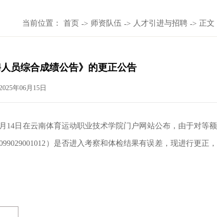
当前位置：
首页
师资队伍
人才引进与招聘
正文
->
->
->
聘人员综合成绩公告》的更正公告
025年06月15日
年6月14日在云南体育运动职业技术学院门户网站公布，由于对等额
9029001012）是否进入考察和体检结果有误差，现进行更正，