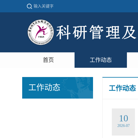
首页
工作动态
工作动态
工作动态
10
2026-07