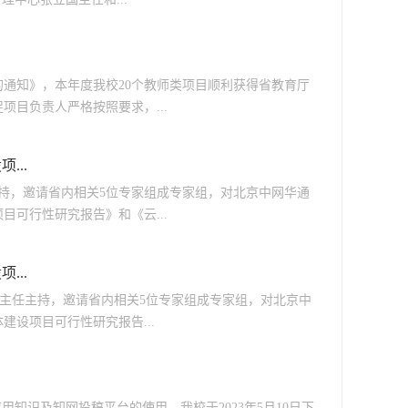
的通知》，本年度我校20个教师类项目顺利获得省教育厅
目负责人严格按照要求，...
...
人主持，邀请省内相关5位专家组成专家组，对北京中网华通
可行性研究报告》和《云...
...
涛主任主持，邀请省内相关5位专家组成专家组，对北京中
设项目可行性研究报告...
知识及知网投稿平台的使用，我校于2023年5月10日下