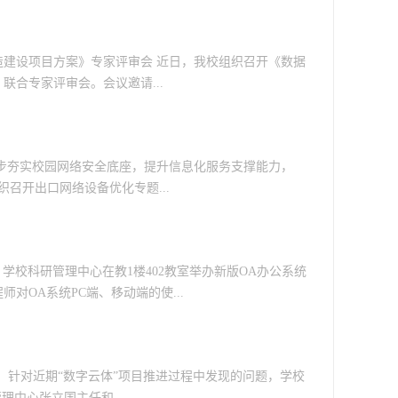
建设项目方案》专家评审会 近日，我校组织召开《数据
合专家评审会。会议邀请...
步夯实校园网络安全底座，提升信息化服务支撑能力，
织召开出口网络设备优化专题...
，学校科研管理中心在教1楼402教室举办新版OA办公系统
OA系统PC端、移动端的使...
上午，针对近期“数字云体”项目推进过程中发现的问题，学校
中心张立国主任和...