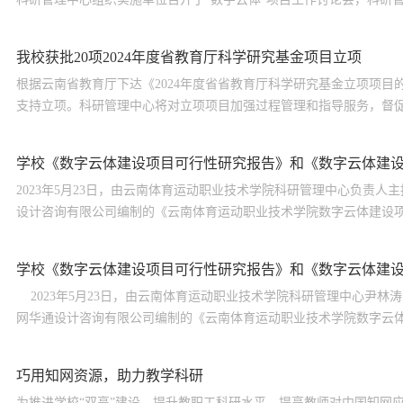
我校获批20项2024年度省教育厅科学研究基金项目立项
根据云南省教育厅下达《2024年度省省教育厅科学研究基金立项项目
支持立项。科研管理中心将对立项项目加强过程管理和指导服务，督促项
学校《数字云体建设项目可行性研究报告》和《数字云体建设项
2023年5月23日，由云南体育运动职业技术学院科研管理中心负责
设计咨询有限公司编制的《云南体育运动职业技术学院数字云体建设项目
学校《数字云体建设项目可行性研究报告》和《数字云体建设项
2023年5月23日，由云南体育运动职业技术学院科研管理中心尹林
网华通设计咨询有限公司编制的《云南体育运动职业技术学院数字云体建
巧用知网资源，助力教学科研
为推进学校“双高”建设，提升教职工科研水平，提高教师对中国知网应用