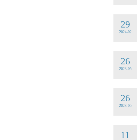
29
2024-02
26
2023-05
26
2023-05
11