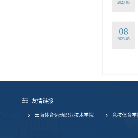
2023-05
08
2023-05
友情链接
云南体育运动职业技术学院
竞技体育学